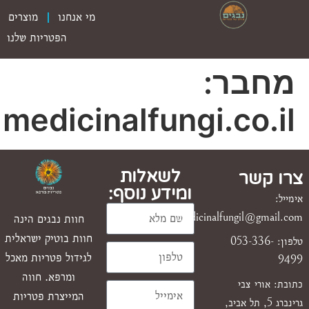
מי אנחנו
מוצרים
הפטריות שלנו
מחבר:
medicinalfungi.co.il
לשאלות
צרו קשר
ומידע נוסף:
אימייל:
medicinalfungil@gmail.com
חוות נבגים הינה
חוות בוטיק ישראלית
טלפון: 053-336-
לגידול פטריות מאכל
9499
ומרפא. חווה
כתובת: אורי צבי
המייצרת פטריות
גרינברג 5, תל אביב,