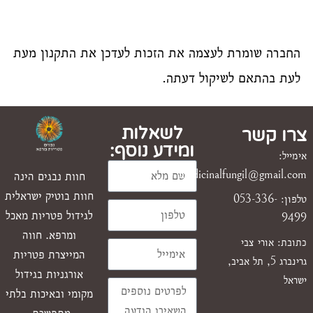
החברה שומרת לעצמה את הזכות לעדכן את התקנון מעת
לעת בהתאם לשיקול דעתה.
לשאלות
צרו קשר
ומידע נוסף:
אימייל:
medicinalfungil@gmail.com
חוות נבגים הינה
חוות בוטיק ישראלית
טלפון: 053-336-
לגידול פטריות מאכל
9499
ומרפא. חווה
כתובת: אורי צבי
המייצרת פטריות
גרינברג 5, תל אביב,
אורגניות בגידול
ישראל
מקומי ובאיכות בלתי